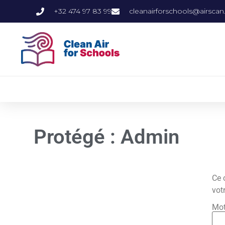
+32 474 97 83 99
cleanairforschools@airscan
Protégé : Admin
Ce 
vot
Mot