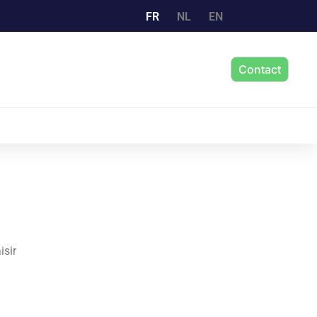
FR
NL
EN
Contact
isir