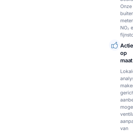
Onze
buite
mete
NO₂ 
fijnst
Acti
op
maat
Lokal
analy
make
geric
aanbe
mogel
ventil
aanp
van