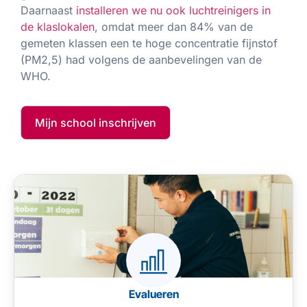
Daarnaast
installeren we nu ook luchtreinigers in
Een benauwde of slecht geventileerde
de klaslokalen
, omdat meer dan 84% van de
ruimte zorgt voor een onbehaaglijk
gemeten klassen een te hoge concentratie fijnstof
gevoel, wat het welzijn van leerlingen en
(PM2,5) had volgens de aanbevelingen van de
leerkrachten vermindert.
WHO.
Mijn school inschrijven
Evalueren