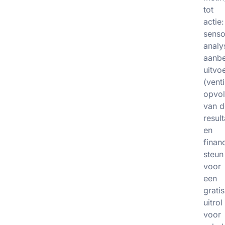
tot
actie:
senso
analy
aanbe
uitvo
(venti
opvol
van d
resul
en
finan
steun
voor
een
gratis
uitrol
voor