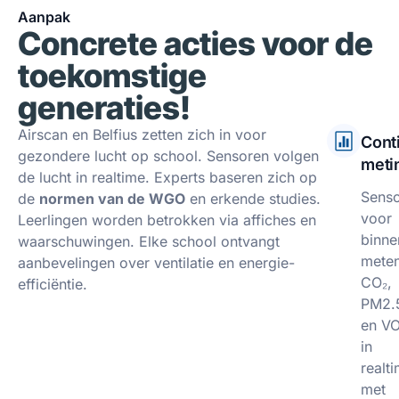
Aanpak
Concrete acties voor de
toekomstige
generaties!
Airscan en Belfius zetten zich in voor
Cont
gezondere lucht op school. Sensoren volgen
meti
de lucht in realtime. Experts baseren zich op
Sens
de
normen van de WGO
en erkende studies.
voor
Leerlingen worden betrokken via affiches en
binne
waarschuwingen. Elke school ontvangt
mete
aanbevelingen over ventilatie en energie-
CO₂,
efficiëntie.
PM2.
en V
in
realt
met