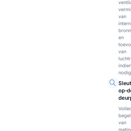
venti
vermi
van
inter
bron
en
toevo
van
lucht
indie
nodig
Sleut
op-d
deur
Volle
begel
van
metin