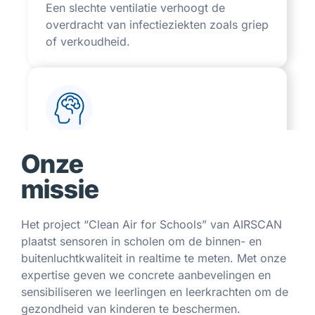
overdracht van infectieziekten zoals griep
of verkoudheid.
Impact op de cognitieve
ontwikkeling
Onze
Herhaalde blootstelling aan vervuilende
missie
stoffen beïnvloedt het leervermogen en
kan gevolgen hebben op lange termijn.
Het project “Clean Air for Schools” van AIRSCAN
plaatst sensoren in scholen om de binnen- en
buitenluchtkwaliteit in realtime te meten. Met onze
expertise geven we concrete aanbevelingen en
sensibiliseren we leerlingen en leerkrachten om de
Stress en ongemak in de klas
gezondheid van kinderen te beschermen.