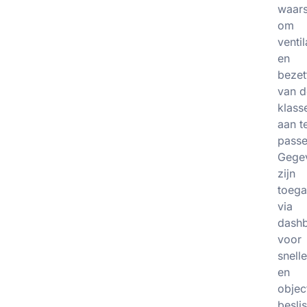
waar
om
ventil
en
bezet
van d
klass
aan t
passe
Gege
zijn
toega
via
dash
voor
snell
en
objec
besli