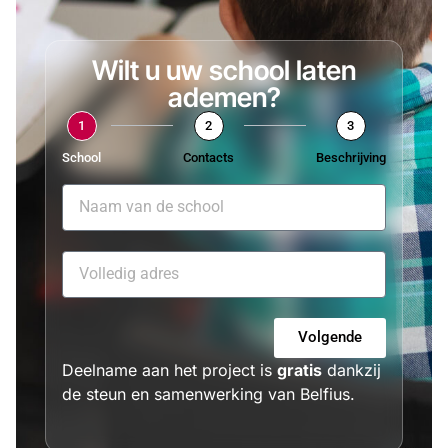
Wilt u uw school laten
ademen?
1
2
3
School
Contacts
Beschrijving
Volgende
Deelname aan het project is
gratis
dankzij
de steun en samenwerking van Belfius.