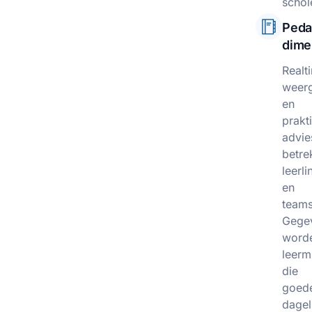
schol
Peda
dime
Realt
weer
en
prakt
advie
betre
leerl
en
teams
Gege
word
leerm
die
goed
dagel