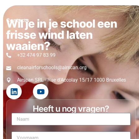
Wil je in je school een
Contacts
frisse wind laten
waaien?
+32 474 97 83 99
cleanairforschools@airscan.org
Airscan SRL - Rue d'Accolay 15/17 1000 Bruxelles
Heeft u nog vragen?