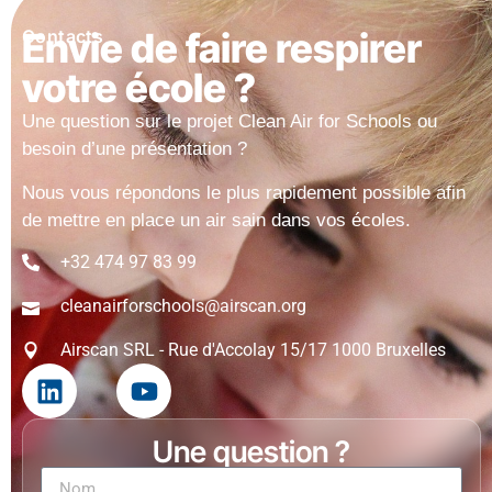
Envie de faire respirer
Contacts
votre école ?
Une question sur le projet Clean Air for Schools ou
besoin d’une présentation ?
Nous vous répondons le plus rapidement possible afin
de mettre en place un air sain dans vos écoles.
+32 474 97 83 99
cleanairforschools@airscan.org
Airscan SRL - Rue d'Accolay 15/17 1000 Bruxelles
Une question ?