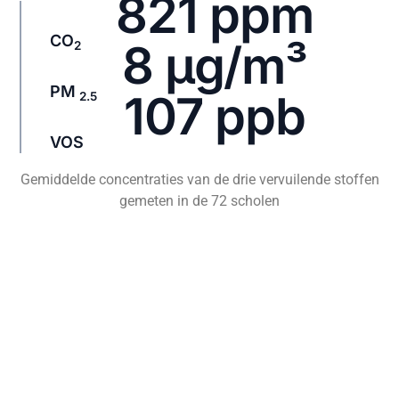
821
 ppm
CO
8
 μg/m³
2
PM
107
 ppb
2.5
VOS
Gemiddelde concentraties van de drie vervuilende stoffen
gemeten in de 72 scholen
Clean Air for Schools
is het
resultaat van een samenwerking
tussen Airscan en Belfius. Het
project, dat in 2020 van start