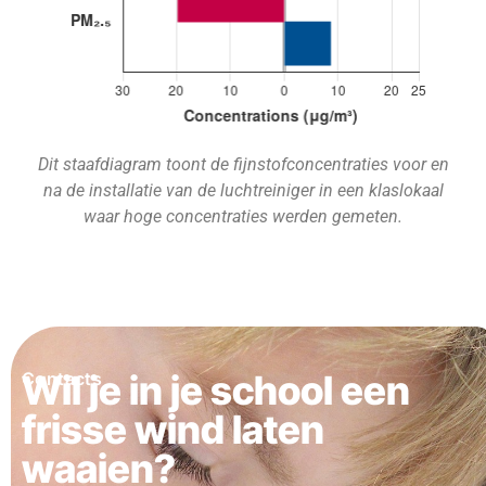
Dit staafdiagram toont de fijnstofconcentraties voor en
na de installatie van de luchtreiniger in een klaslokaal
waar hoge concentraties werden gemeten.
Wil je in je school een
Contacts
frisse wind laten
waaien?