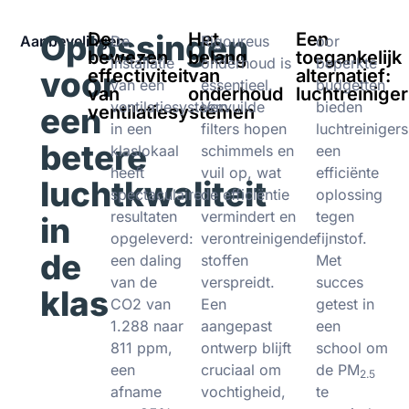
Oplossingen
De
Het
Een
Aanbevelingen
De
Rigoureus
oor
bewezen
belang
toegankelijk
installatie
onderhoud is
beperkte
voor
effectiviteit
van
alternatief:
van een
essentieel.
budgetten
van
onderhoud
luchtreinige
ventilatiesysteem
Vervuilde
bieden
een
ventilatiesystemen
in een
filters hopen
luchtreinigers
betere
klaslokaal
schimmels en
een
heeft
vuil op, wat
efficiënte
luchtkwaliteit
spectaculaire
de efficiëntie
oplossing
resultaten
vermindert en
tegen
in
opgeleverd:
verontreinigende
fijnstof.
de
een daling
stoffen
Met
van de
verspreidt.
succes
klas
CO2 van
Een
getest in
1.288 naar
aangepast
een
811 ppm,
ontwerp blijft
school om
een
cruciaal om
de PM
2.5
afname
vochtigheid,
te