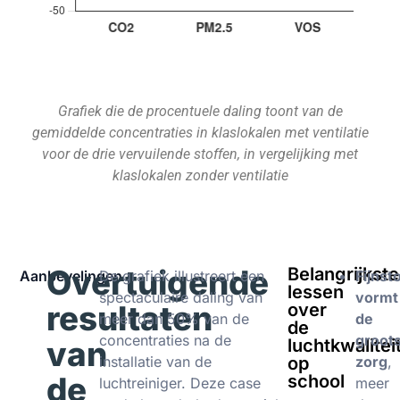
Grafiek die de procentuele daling toont van de
gemiddelde concentraties in klaslokalen met ventilatie
voor de drie vervuilende stoffen, in vergelijking met
klaslokalen zonder ventilatie
Overtuigende
Belangrijkste
Aanbevelingen
De grafiek illustreert een
Fijnst
lessen
spectaculaire daling van
vormt
resultaten
over
meer dan 50% van de
de
de
concentraties na de
groot
van
luchtkwalitei
installatie van de
op
zorg
,
de
school
luchtreiniger. Deze case
meer