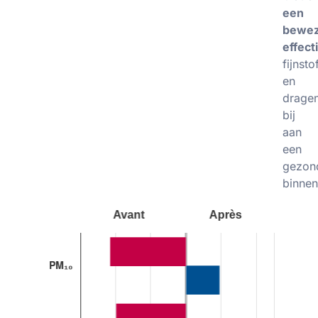
een
bewe
effecti
fijnsto
en
drage
bij
aan
een
gezon
binnen