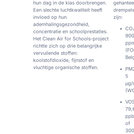
hun dag in de klas doorbrengen.
gehantee
Een slechte luchtkwaliteit heeft
drempel
invloed op hun
zijn:
ademhalingsgezondheid,
CO₂
concentratie en schoolprestaties.
90
Het Clean Air for Schools-project
pp
richtte zich op drie belangrijke
(FO
vervuilende stoffen:
Bel
koolstofdioxide, fijnstof en
vluchtige organische stoffen.
PM2
5
µg/
(W
VOS
79,
pp
of
30