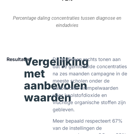
Percentage daling concentraties tussen diagnose en
eindadvies
Vergelijking
Resultaten
De grafieken rechts tonen aan
dat de gemiddelde concentraties
met
na zes maanden campagne in de
meeste scholen onder de
aanbevolen
aanbevolen drempelwaarden
waarden
voor koolstofdioxide en
vluchtige organische stoffen zijn
gebleven.
Meer bepaald respecteert 67%
van de instellingen de