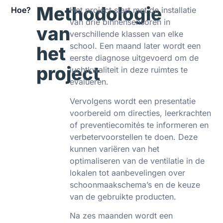
Methodologie
Hoe?
Het project start met de installatie
van drie binnensensoren in
van
verschillende klassen van elke
school. Een maand later wordt een
het
eerste diagnose uitgevoerd om de
project
luchtkwaliteit in deze ruimtes te
evalueren.
Vervolgens wordt een presentatie
voorbereid om directies, leerkrachten
of preventiecomités te informeren en
verbetervoorstellen te doen. Deze
kunnen variëren van het
optimaliseren van de ventilatie in de
lokalen tot aanbevelingen over
schoonmaakschema’s en de keuze
van de gebruikte producten.
Na zes maanden wordt een