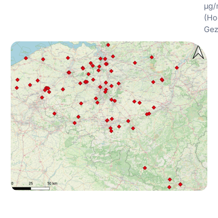
µg/
(Ho
Gez