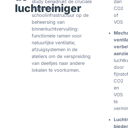
study benadrukt de cruciale
dan
luchtreiniger
impact van de
CO2
schoolinfrastructuur op de
of
beheersing van
VOS
binnenluchtvervuiling:
Mecha
functionele ramen voor
venti
natuurlijke ventilatie,
verbe
afzuigsystemen in de
aanzie
ateliers om de verspreiding
luchtkw
van deeltjes naar andere
door
lokalen te voorkomen.
fijnsto
CO2
en
VOS
te
vermi
Luchtr
biede