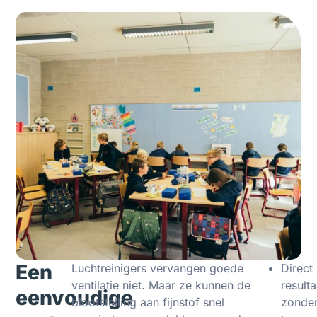
Een
Luchtreinigers vervangen goede
Direct
ventilatie niet. Maar ze kunnen de
resulta
eenvoudige
blootstelling aan fijnstof snel
zonde