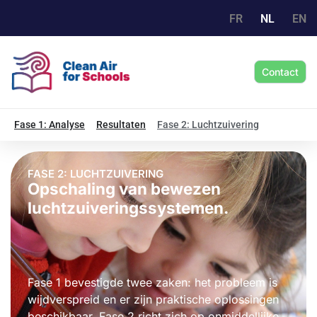
FR
NL
EN
Contact
Fase 1: Analyse
Resultaten
Fase 2: Luchtzuivering
FASE 2: LUCHTZUIVERING
Opschaling van bewezen
luchtzuiveringssystemen.
Fase 1 bevestigde twee zaken: het probleem is
wijdverspreid en er zijn praktische oplossingen
beschikbaar. Fase 2 richt zich op onmiddellijke,