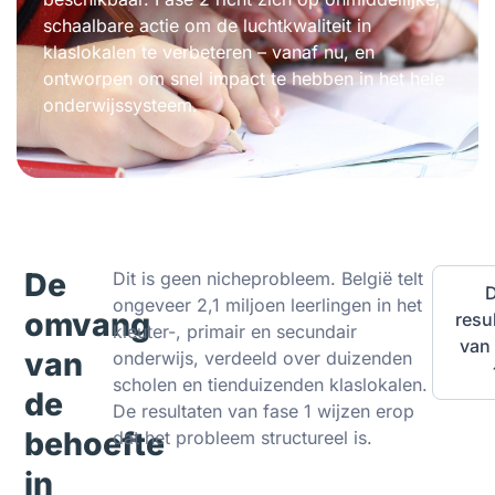
schaalbare actie om de luchtkwaliteit in
klaslokalen te verbeteren – vanaf nu, en
ontworpen om snel impact te hebben in het hele
onderwijssysteem.
De
Dit is geen nicheprobleem. België telt
ongeveer 2,1 miljoen leerlingen in het
omvang
resu
kleuter-, primair en secundair
van
van
onderwijs, verdeeld over duizenden
scholen en tienduizenden klaslokalen.
de
De resultaten van fase 1 wijzen erop
behoefte
dat het probleem structureel is.
in