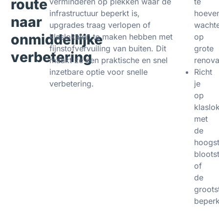
route
verminderen op plekken waar de
te
infrastructuur beperkt is,
hoeve
naar
upgrades traag verlopen of
wacht
onmiddellijke
klaslokalen te maken hebben met
op
fijnstofvervuiling van buiten. Dit
grote
verbetering
maakt ze een praktische en snel
renova
inzetbare optie voor snelle
Richt
verbetering.
je
op
klaslo
met
de
hoogs
blootst
of
de
groots
beperk